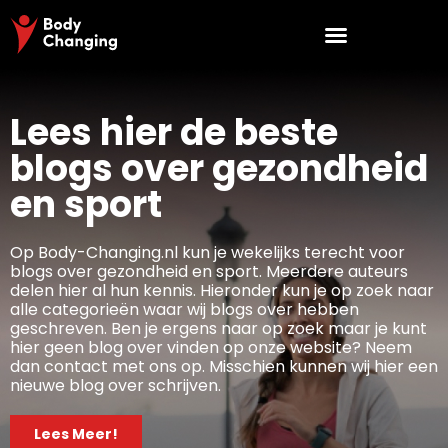
Lees hier de beste
blogs over gezondheid
en sport
Op Body-Changing.nl kun je wekelijks terecht voor
blogs over gezondheid en sport. Meerdere auteurs
delen hier al hun kennis. Hieronder kun je op zoek naar
alle categorieën waar wij blogs over hebben
geschreven. Ben je ergens naar op zoek maar je kunt
hier geen blog over vinden op onze website? Neem
dan contact met ons op. Misschien kunnen wij hier een
nieuwe blog over schrijven.
Lees Meer!