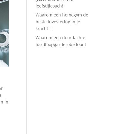
leefstijlcoach!
Waarom een homegym de
beste investering in je
kracht is
Waarom een doordachte
hardloopgarderobe loont
er
s
jn in