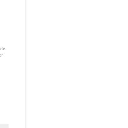
e
 de
or